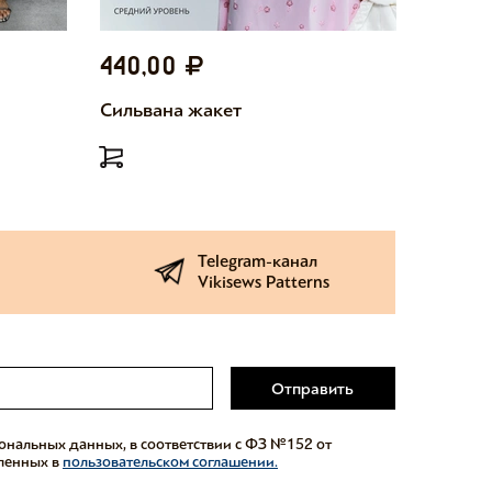
440,00
440,
Сильвана жакет
Милетт
Telegram-канал
Vikisews Patterns
Отправить
сональных данных, в соответствии с ФЗ №152 от
еленных в
пользовательском соглашении.