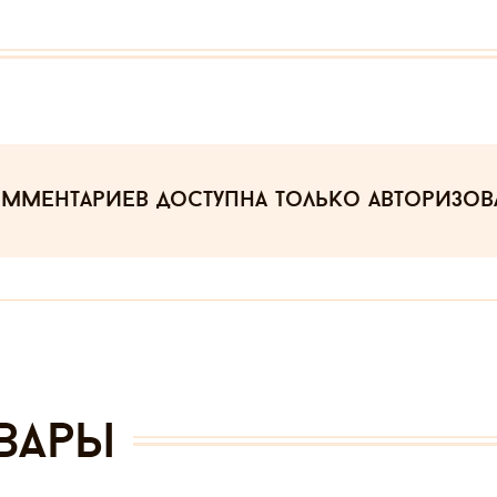
омментариев
доступна только авторизо
вары