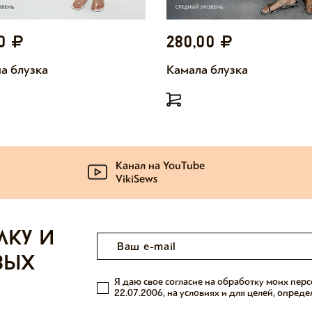
00
280,00
а блузка
Камала блузка
Канал на YouTube
VikiSews
лку и
вых
Я даю свое согласие на обработку моих пер
22.07.2006, на условиях и для целей, опред