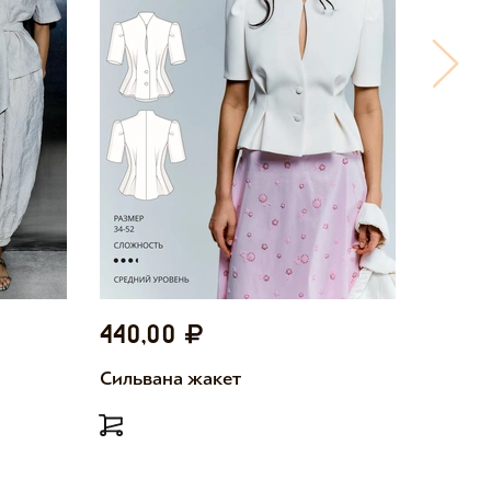
440,00
440,
Сильвана жакет
Милетт