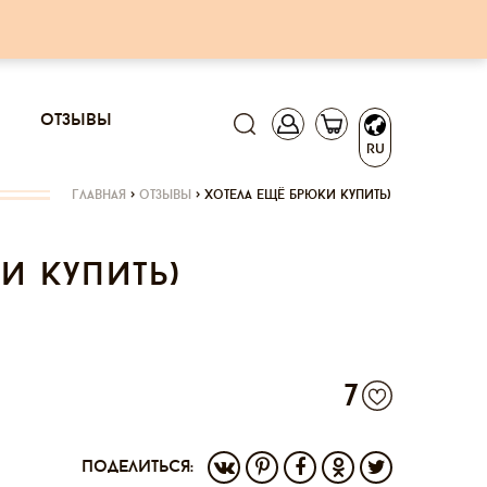
отзывы
RU
главная
>
отзывы
>
хотела ещё брюки купить)
и купить)
7
поделиться: