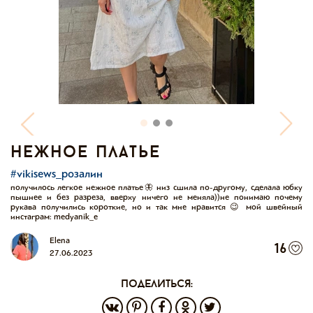
нежное платье
#vikisews_розалин
получилось легкое нежное платье🦋 низ сшила по-другому, сделала юбку
пышнее и без разреза, вверху ничего не меняла))не понимаю почему
рукава получились короткие, но и так мне нравится 😉 мой швейный
инстаграм: medyanik_e
Elena
16
27.06.2023
поделиться: