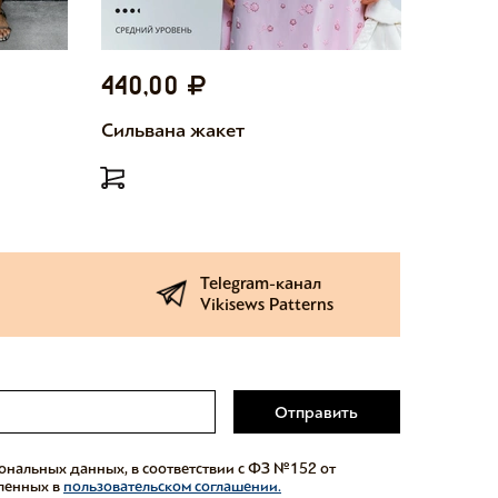
440,00
440,
Сильвана жакет
Милетт
Telegram-канал
Vikisews Patterns
Отправить
сональных данных, в соответствии с ФЗ №152 от
еленных в
пользовательском соглашении.