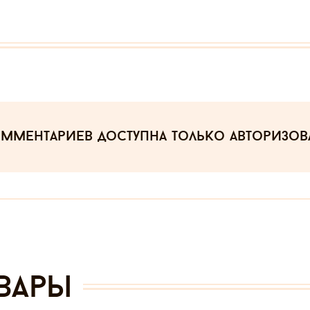
омментариев
доступна только авторизо
вары