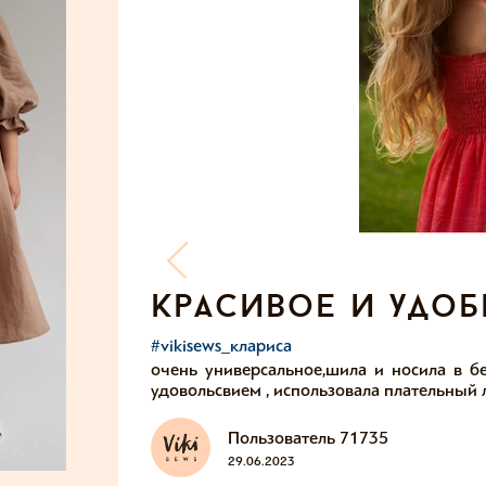
красивое и удоб
#vikisews_клариса
очень универсальное,шила и носила в б
удовольсвием , использовала плательный 
Пользователь 71735
29.06.2023