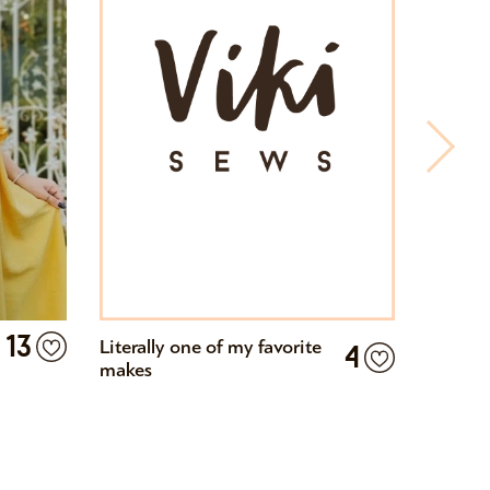
13
Literally one of my favorite
"Принц
4
makes
легкое