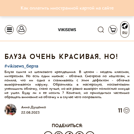
Как оплатить иностранной картой на сайте
RU
блуза очень красивая, но!
#vikisews_берта
Блуза сшита из шелкового крепдешина. В целом - модель классная,
интересная. Но есть один ньюнас - обтачка. Смотрела по хештегам, и
поняла, что ни одна я сталкиваюсь с этим дефектом - обтачка
выворачивается наружу. Обратилась в мастерскую, посоветовали
уменьшить облачку, стало лучше, но все равно выворот полностью никуда
не ушел. Буду ли я ее носить ? Конечно, но приходиться частенько
обращать внимание на обтачку и в случае чего поправлять.
Анна Дущенко
11
22.08.2023
поделиться: