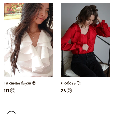
Та самая блуза 😍
Любовь 🥰
111
26