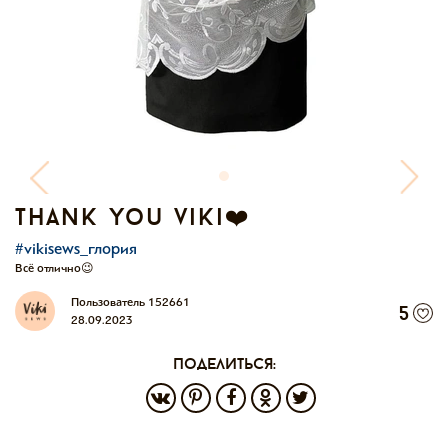
thank you viki❤️
#vikisews_глория
Всё отлично😉
Пользователь 152661
5
28.09.2023
поделиться: