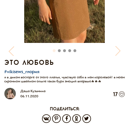
это любовь
#vikisews_глория
я в диком восторге от этого платья, чувствую себя в нем королевой! в моем
скромном швейном опыте такая буря эмоций впервые🔥🔥🔥
Даша Кузьмина
17
06.11.2020
поделиться: