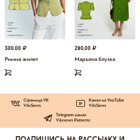
300,00
280,00
Римма жилет
Марьяна блузка
Страница VK
Канал на YouTube
VikiSews
VikiSews
Telegram-канал
Vikisews Patterns
Подпишись на рассылку и