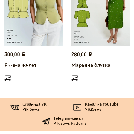
300,00
280,00
Римма жилет
Марьяна блузка
Страница VK
Канал на YouTube
VikiSews
VikiSews
Telegram-канал
Vikisews Patterns