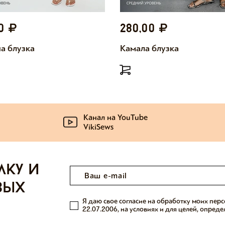
00
280,00
а блузка
Камала блузка
Канал на YouTube
VikiSews
лку и
вых
Я даю свое согласие на обработку моих пер
22.07.2006, на условиях и для целей, опред