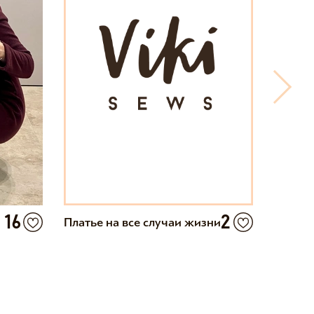
16
2
Платье на все случаи жизни
Элеган
ангор