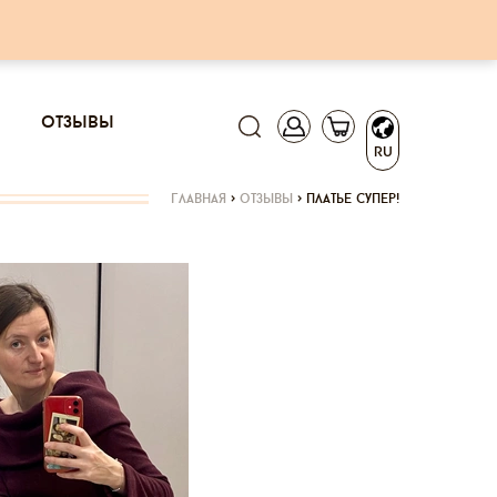
отзывы
RU
главная
>
отзывы
>
платье супер!