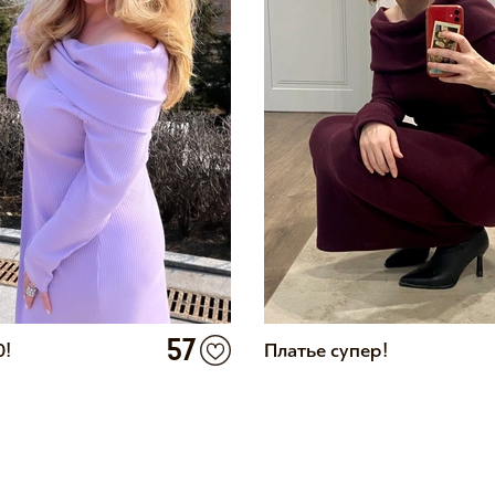
57
0!
Платье супер!