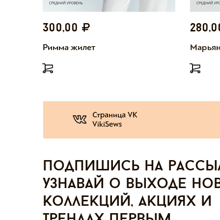
300,00
280,
Римма жилет
Марьян
Страница VK
VikiSews
Подпишись на рассы
узнавай о выходе но
коллекций, акциях и
трендах первым