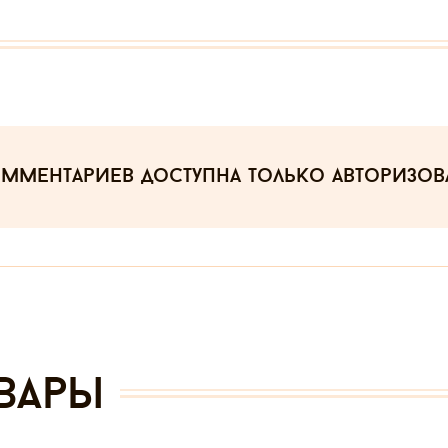
омментариев
доступна только авторизо
вары