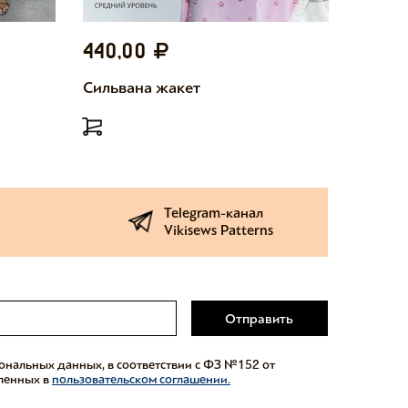
440,00
440,
Сильвана жакет
Милетт
Telegram-канал
Vikisews Patterns
Отправить
сональных данных, в соответствии с ФЗ №152 от
еленных в
пользовательском соглашении.