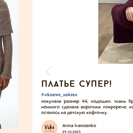
платье супер!
#vikisews_хейзел
покупала размер 44, подошел. ткань б
немного сделала воротник покрорече. кс
осталось на детскую кофточку.
Arina Ivanisenko
29.10.2023