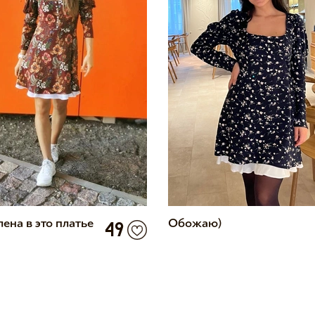
ена в это платье
Обожаю)
49