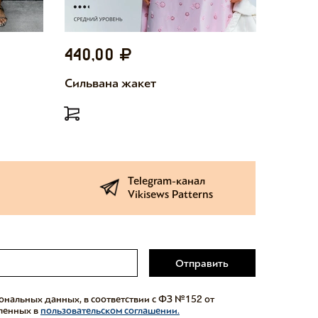
440,00
440,
Сильвана жакет
Милетт
Telegram-канал
Vikisews Patterns
Отправить
сональных данных, в соответствии с ФЗ №152 от
еленных в
пользовательском соглашении.