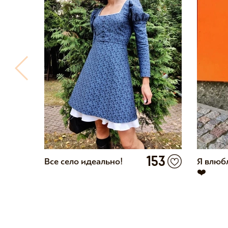
3
153
Все село идеально!
Я влюбл
❤️