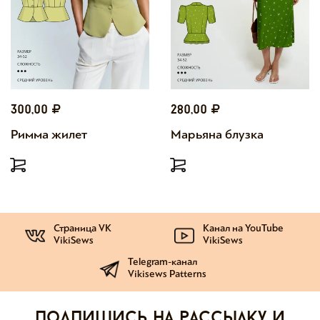
300,00
280,00
Римма жилет
Марьяна блузка
Страница VK
Канал на YouTube
VikiSews
VikiSews
Telegram-канал
Vikisews Patterns
Подпишись на рассылку и