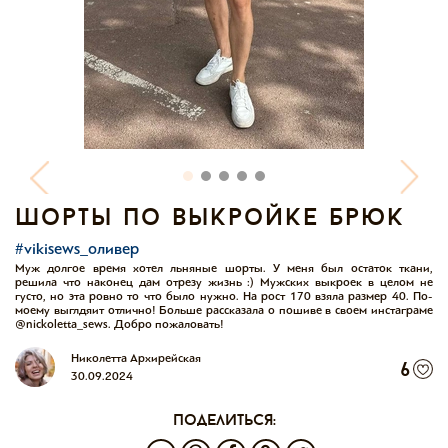
шорты по выкройке брюк
#vikisews_оливер
Муж долгое время хотел льняные шорты. У меня был остаток ткани,
решила что наконец дам отрезу жизнь :) Мужских выкроек в целом не
густо, но эта ровно то что было нужно. На рост 170 взяла размер 40. По-
моему выглдяит отлично! Больше рассказала о пошиве в своем инстаграме
@nickoletta_sews. Добро пожаловать!
Николетта Архирейская
6
30.09.2024
поделиться: