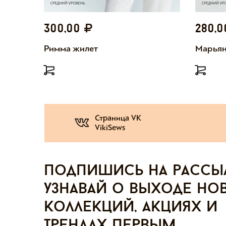
300,00
280,
Римма жилет
Марьян
Страница VK
VikiSews
Подпишись на рассы
узнавай о выходе но
коллекций, акциях и
трендах первым