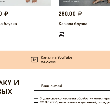
00
280,00
а блузка
Камала блузка
Канал на YouTube
VikiSews
лку и
вых
Я даю свое согласие на обработку моих пер
22.07.2006, на условиях и для целей, опред