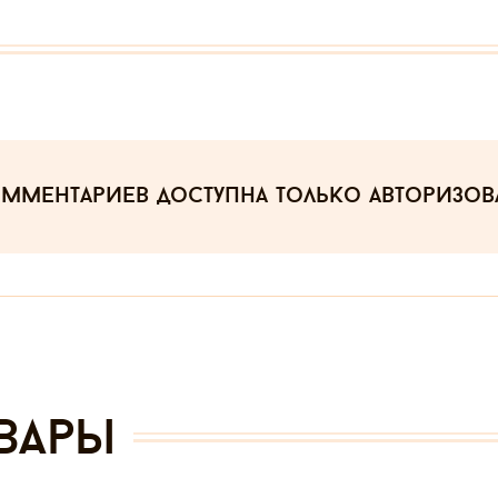
омментариев
доступна только авторизо
вары