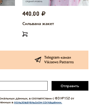
440,00
440,
Сильвана жакет
Милетт
Telegram-канал
Vikisews Patterns
Отправить
сональных данных, в соответствии с ФЗ №152 от
еленных в
пользовательском соглашении.