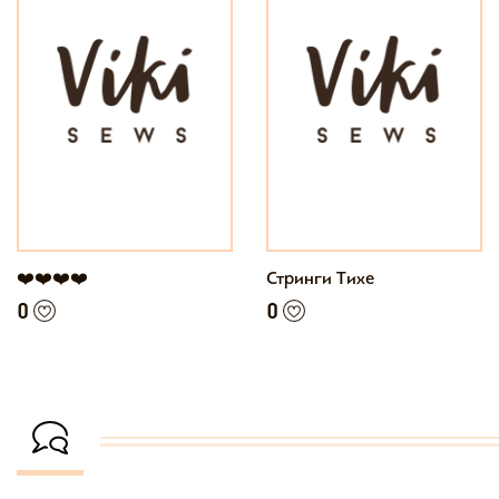
❤️❤️❤️❤️
Стринги Тихе
0
0