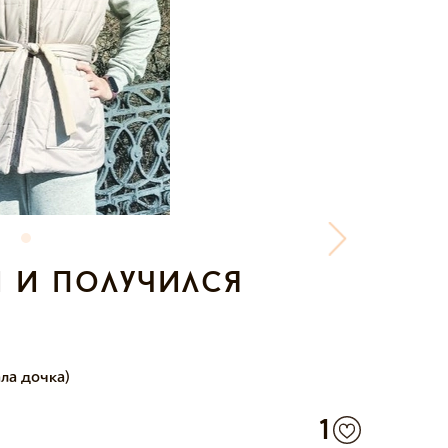
 и получился
ала дочка)
1