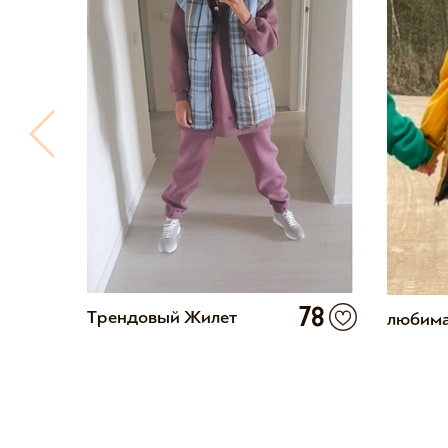
0
78
Трендовый Жилет
любима