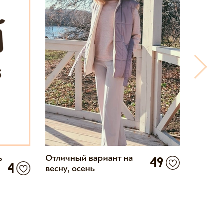
ь
Отличный вариант на
Жилет
49
4
весну, осень