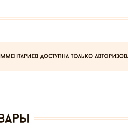
омментариев
доступна только авторизо
вары