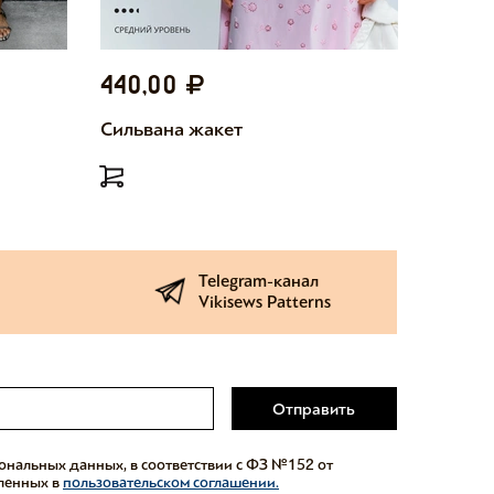
440,00
440,
Сильвана жакет
Милетт
Telegram-канал
Vikisews Patterns
Отправить
сональных данных, в соответствии с ФЗ №152 от
еленных в
пользовательском соглашении.