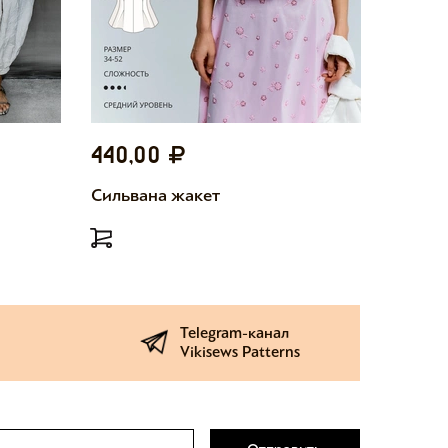
440,00
440,
Сильвана жакет
Милетт
Telegram-канал
Vikisews Patterns