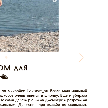
юм для
🛳⠀
 по выкройке #vikisews_эя. Брала минимальный
ашкорсе очень тянется в ширину. Еще и убирала
Не стала делать рюши на джемпере и разрезы на
сальным. Движения при ходьбе не сковывает,