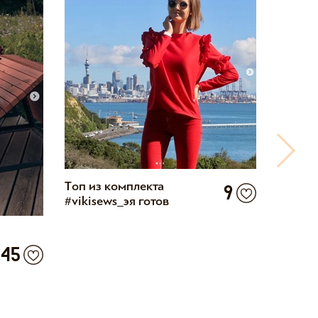
Топ из комплекта
9
#vikisews_эя готов
Моя Эя
45