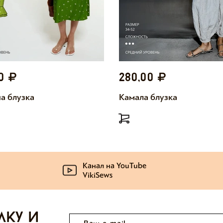
00
280,00
а блузка
Камала блузка
Канал на YouTube
VikiSews
лку и