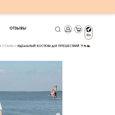
отзывы
RU
>
отзывы
>
идеальный костюм для путешествий 🌴🐬🛳⠀