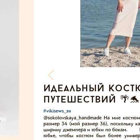
идеальный кост
путешествий 🌴
#vikisews_эя
@sokolovskaya_handmade На мне костюм
размер 34 (мой размер 36), поскольку к
ширину джемпера и юбки по бокам. ⠀ ⠀ 
юбке, чтобы костюм был более универ