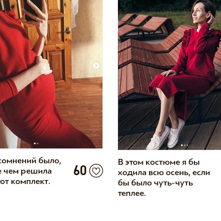
сомнений было,
В этом костюме я бы
60
 чем решила
ходила всю осень, если
от комплект.
бы было чуть-чуть
теплее.