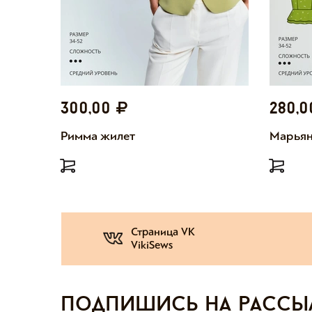
300,00
280,
Римма жилет
Марьян
Страница VK
VikiSews
Подпишись на рассы