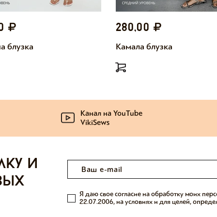
00
280,00
а блузка
Камала блузка
Канал на YouTube
VikiSews
лку и
вых
Я даю свое согласие на обработку моих пер
22.07.2006, на условиях и для целей, опред