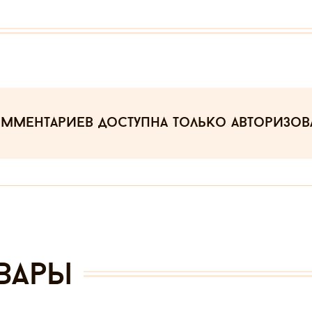
омментариев
доступна только авторизо
вары