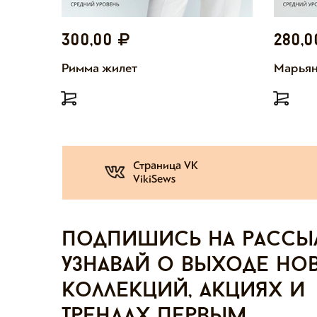
300,00
280,
Римма жилет
Марьян
Страница VK
VikiSews
Подпишись на рассы
узнавай о выходе но
коллекций, акциях и
трендах первым