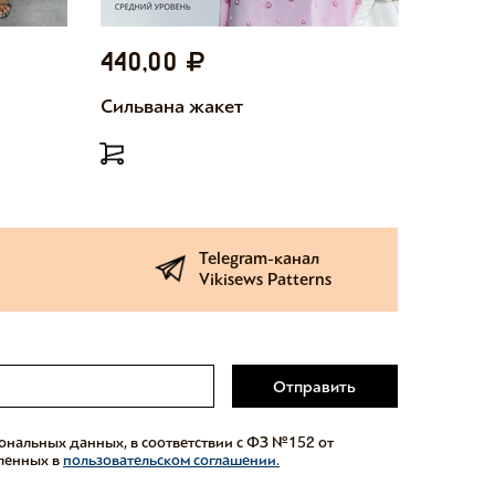
440,00
440,
Сильвана жакет
Милетт
Telegram-канал
Vikisews Patterns
Отправить
сональных данных, в соответствии с ФЗ №152 от
еленных в
пользовательском соглашении.