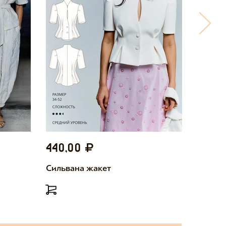
440,00
440,
Сильвана жакет
Милетт