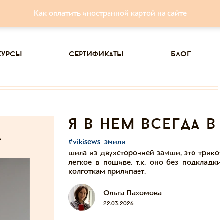
Как оплатить иностранной картой на сайте
курсы
сертификаты
блог
я в нем всегда 
а
#vikisews_эмили
шила из двухсторонней замши, это трико
легкое в пошиве. т.к. оно без подклад
колготкам прилипает.
Ольга Пахомова
22.03.2026