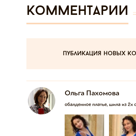
Комментарии
публикация новых к
Ольга Пахомова
обалденное платье, шила из 2х 