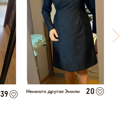
20
Немного другая Эмили
Шить т
39
- ВАУ!