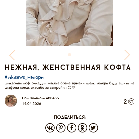
нежная, женственная кофта
#vikisews_мэлори
шикарная кофточка,для макета брала армани шелк теперь буду сшить из
шифона креш. спасибо за выкройки 😍🫶
Пользователь 480455
2
14.04.2026
поделиться: