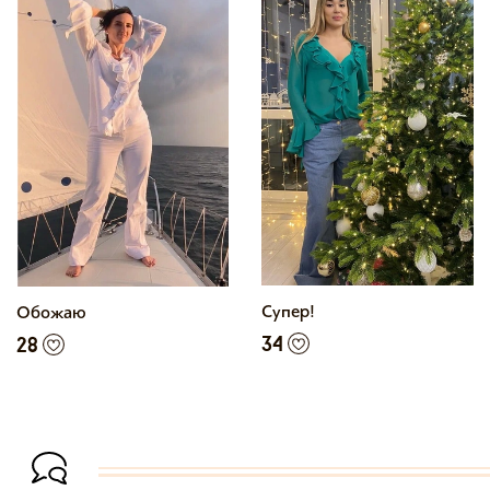
Супер!
Обожаю
34
28