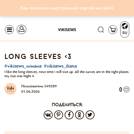
Как оплатить иностранной картой на сайте
RU
long sleeves <3
#vikisews_илиана
#vikisews_iliana
I like the long sleeves, next time i will size up. All the curves are in the right places.
my size was hight 4
Пользователь 549289
0
01.06.2026
поделиться: