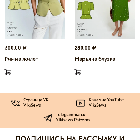
300,00
280,00
Римма жилет
Марьяна блузка
Страница VK
Канал на YouTube
VikiSews
VikiSews
Telegram-канал
Vikisews Patterns
Подпишись на рассылку и