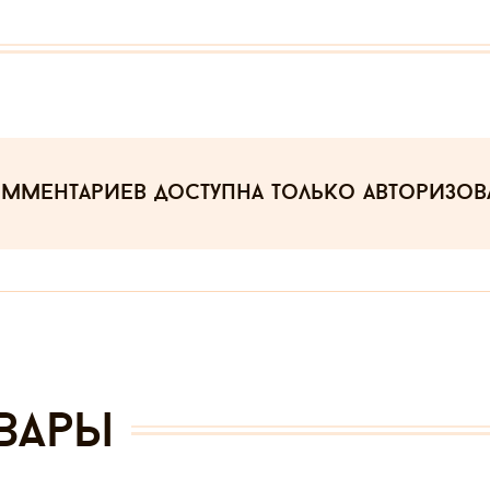
омментариев
доступна только авторизо
вары