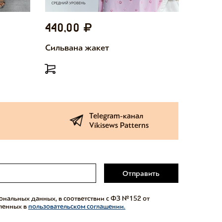
440,00
440,
Сильвана жакет
Милетт
Telegram-канал
Vikisews Patterns
Отправить
сональных данных, в соответствии с ФЗ №152 от
еленных в
пользовательском соглашении.