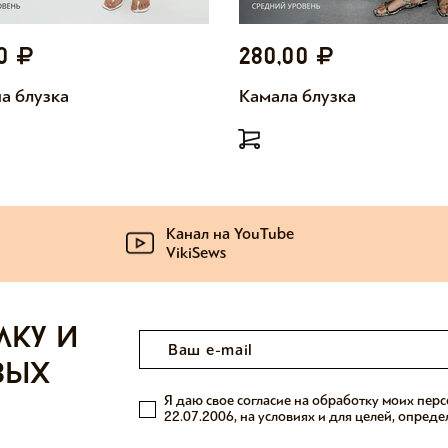
00
280,00
а блузка
Камала блузка
Канал на YouTube
VikiSews
лку и
вых
Я даю свое согласие на обработку моих пер
22.07.2006, на условиях и для целей, опред