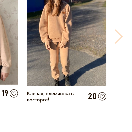
19
Клевая, племяшка в
Комфор
20
восторге!