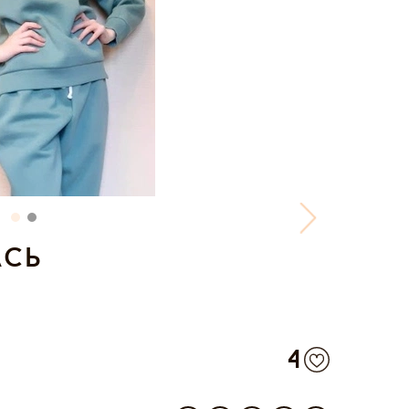
ась
4