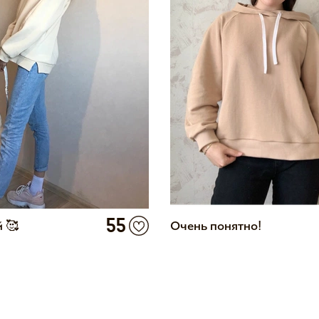
55
 🥰
Очень понятно!