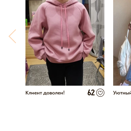
2
62
Клиент доволен!
Уютный