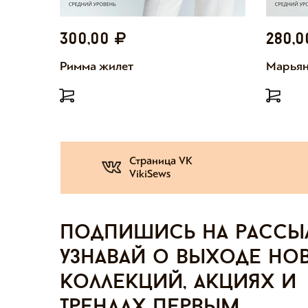
300,00
280,
Римма жилет
Марьян
Страница VK
VikiSews
Подпишись на рассы
узнавай о выходе но
коллекций, акциях и
трендах первым