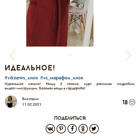
идеальное!
#vikisews_хлоя
#vs_марафон_хлоя
Идеальное пальто! Ношу 2 сезона, курс расписан подробно,
видео+инструкции. Базовая вещь в гардеробе!
Виктория
18
11.02.2021
поделиться: