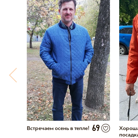
2
69
Встречаем осень в тепле!
Хороша
посадк