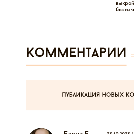
выкрой
без из
Комментарии
публикация новых к
Елена Е
23.10.2023 1