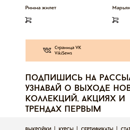
Римма жилет
Марьян
Страница VK
VikiSews
Подпишись на рассы
узнавай о выходе но
коллекций, акциях и
трендах первым
выкройки
курсы
сертификаты
ста