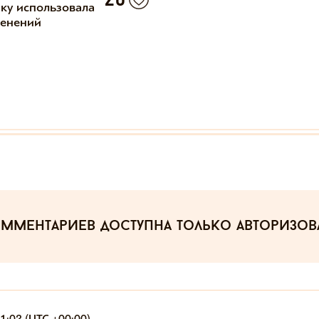
20
ку использовала
менений
омментариев
доступна только авторизо
1:02 (UTC +00:00)