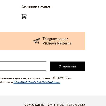
Сильвана жакет
Милетт
Telegram-канал
Vikisews Patterns
Отправить
сональных данных, в соответствии с ФЗ №152 от
еленных в
пользовательском соглашении.
vkontakte
youtube
telegram