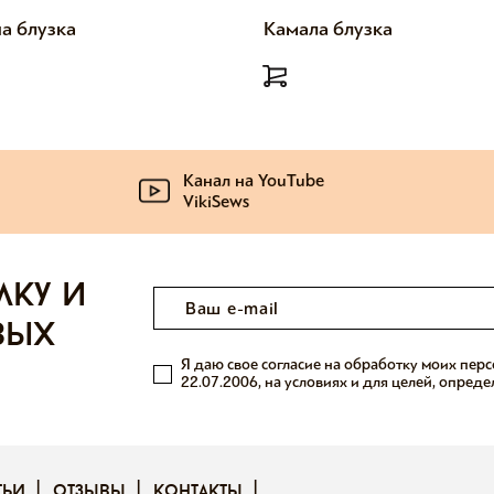
а блузка
Камала блузка
Канал на YouTube
VikiSews
лку и
вых
Я даю свое согласие на обработку моих пер
22.07.2006, на условиях и для целей, опред
тьи
отзывы
контакты