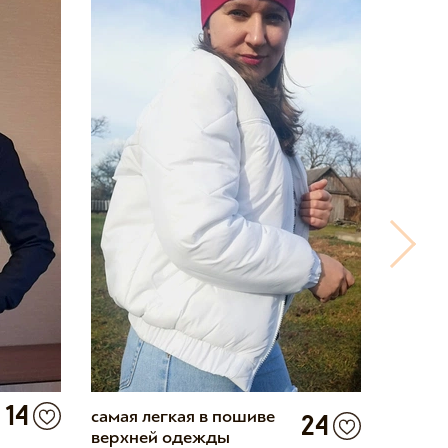
14
самая легкая в пошиве
Бомбер
24
верхней одежды