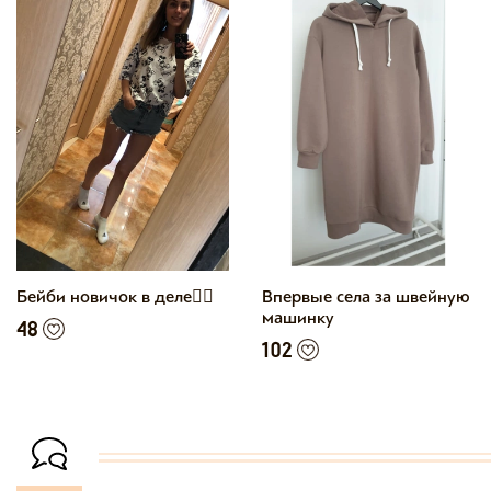
Бейби новичок в деле👍🏼
Впервые села за швейную
машинку
48
102