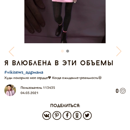
я влюблена в эти объемы
#vikisews_адриана
Худи покорило мое сердце💖 Когда ожидание=реальность🤩
Пользователь 113435
0
04.03.2021
поделиться: