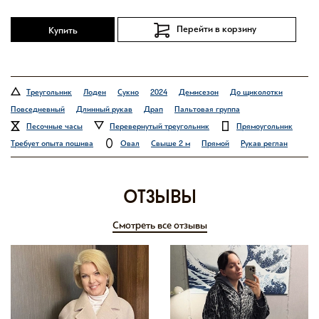
Перейти в корзину
Купить
Треугольник
Лоден
Сукно
2024
Демисезон
До щиколотки
Повседневный
Длинный рукав
Драп
Пальтовая группа
Песочные часы
Перевернутый треугольник
Прямоугольник
Требует опыта пошива
Овал
Свыше 2 м
Прямой
Рукав реглан
отзывы
Смотреть все отзывы