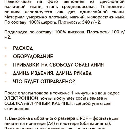
Пальто-халат на фото выполнен из двуслойной
пальтовой ткани, ткань средневорсовая. Технология
пошива используется как для однослойной ткани.
Материал умеренно плотный, мягкий, малорастяжимый.
По составу: 100% шерсть. Плотность: 540 г/м2.
Подкладка по составу: 100% вискоза. Плотность: 100 г/
м2.
+
расход
+
оборудование
+
прибавки на свободу облегания
+
длина изделия, длина рукава
-
что будет отправлено?
После оплаты товара в течение 1 минуты на ваш адрес
ЭЛЕКТРОННОЙ почты поступает состав заказа и
ССЫЛКА на ЛИЧНЫЙ КАБИНЕТ, где доступны для
скачивания:
1. Выкройка выбранного размера в PDF – формате для
печати на принтере (А4) и плоттере (оба варианта).
Размер чертежа для плоттера указан в названии