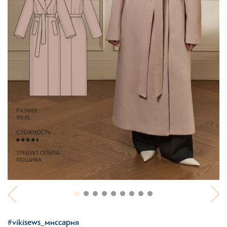
#vikisews_миссария