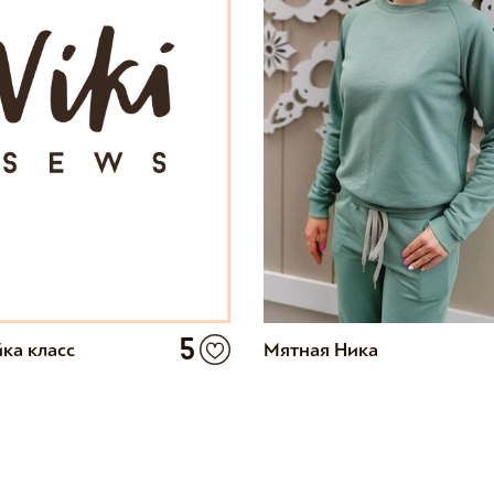
5
ка класс
Мятная Ника