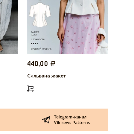
440,00
440,
Сильвана жакет
Милетт
Telegram-канал
Vikisews Patterns