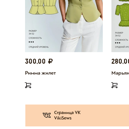
300,00
280,
Римма жилет
Марьян
Страница VK
VikiSews