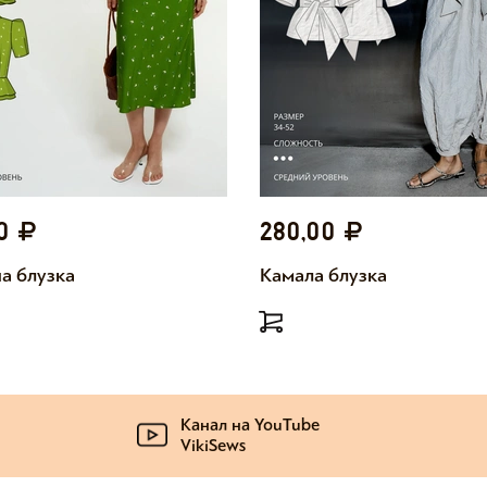
00
280,00
а блузка
Камала блузка
Канал на YouTube
VikiSews