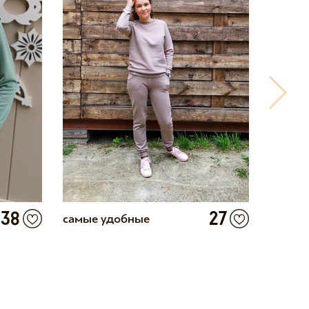
38
27
самые удобные
Отлич