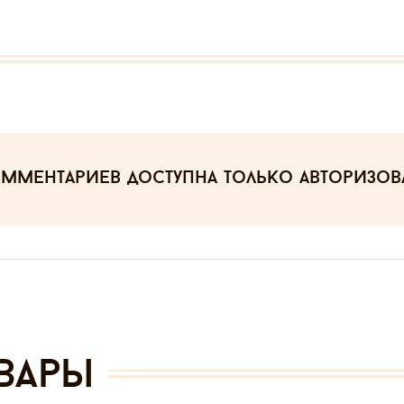
омментариев
доступна только авторизо
вары