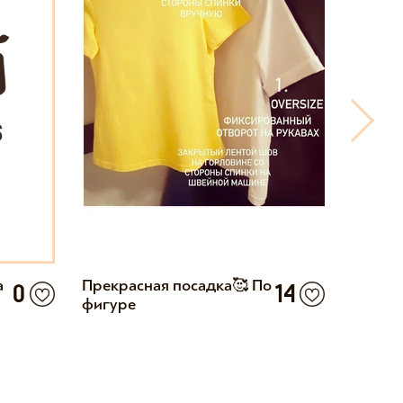
а
Прекрасная посадка🥰 По
Отлич
0
14
фигуре