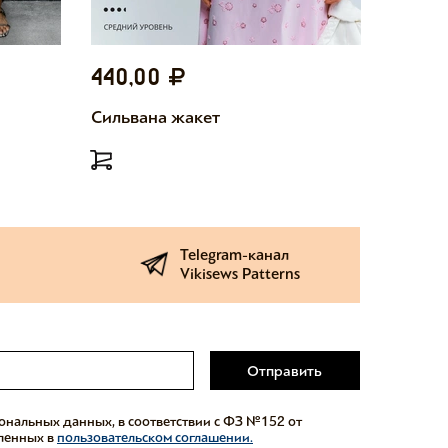
440,00
440,
Сильвана жакет
Милетт
Telegram-канал
Vikisews Patterns
Отправить
сональных данных, в соответствии с ФЗ №152 от
еленных в
пользовательском соглашении.