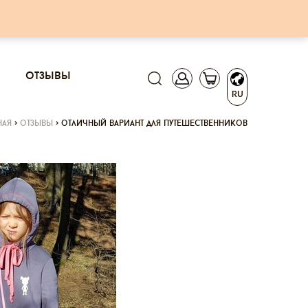
отзывы
RU
ная
>
отзывы
>
отличный вариант для путешественников