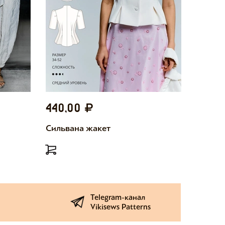
440,00
440,
Сильвана жакет
Милетт
Telegram-канал
Vikisews Patterns