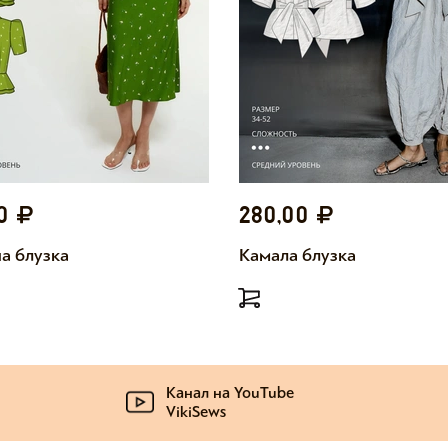
00
280,00
а блузка
Камала блузка
Канал на YouTube
VikiSews