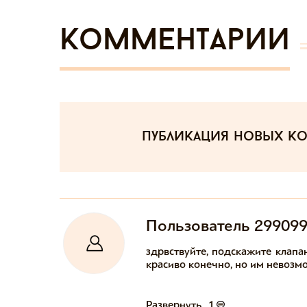
Комментарии
публикация новых к
Пользователь 29909
здрвствуйте, подскажите клапа
красиво конечно, но им невозмож
Развернуть
1