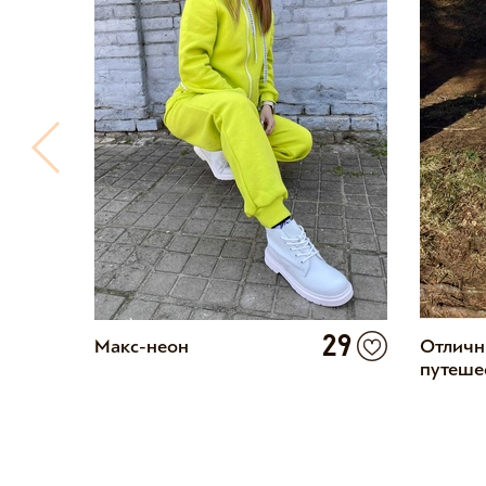
29
Макс-неон
Отличн
0
путеше