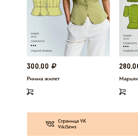
300,00
280,
Римма жилет
Марьян
Страница VK
VikiSews