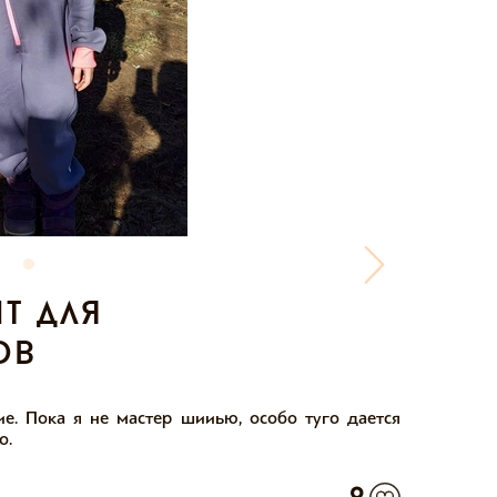
т для
ов
е. Пока я не мастер шииью, особо туго дается
о.