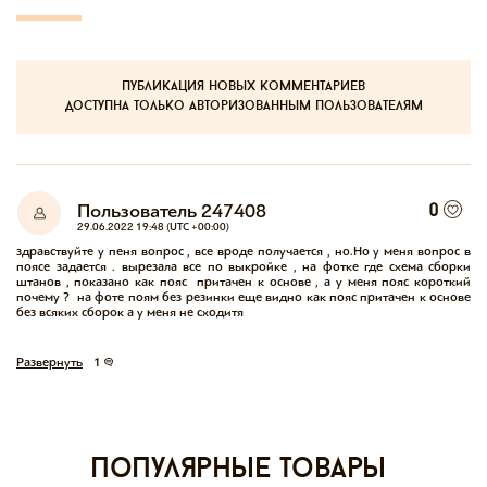
публикация новых комментариев
доступна только авторизованным пользователям
Пользователь 247408
0
29.06.2022 19:48 (UTC +00:00)
здравствуйте у пеня вопрос , все вроде получается , но.Но у меня вопрос в 
поясе задается . вырезала все по выкройке , на фотке где схема сборки 
штанов , показано как пояс  притачен к основе , а у меня пояс короткий 
почему ?  на фоте поям без резинки еще видно как пояс притачен к основе 
без всяких сборок а у меня не сходитя
Развернуть
1
Популярные товары