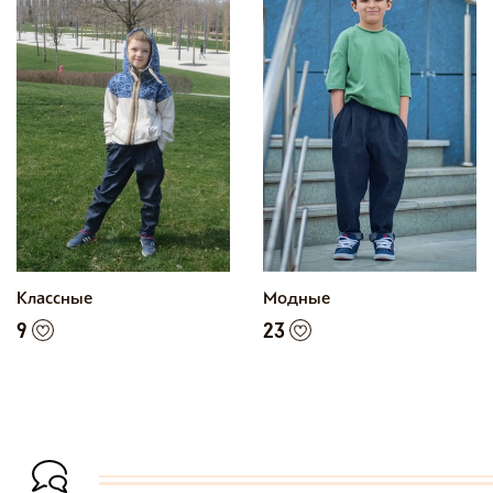
Классные
Модные
9
23