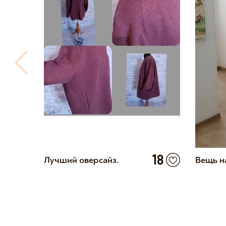
18
Лучший оверсайз.
Вещь н
5