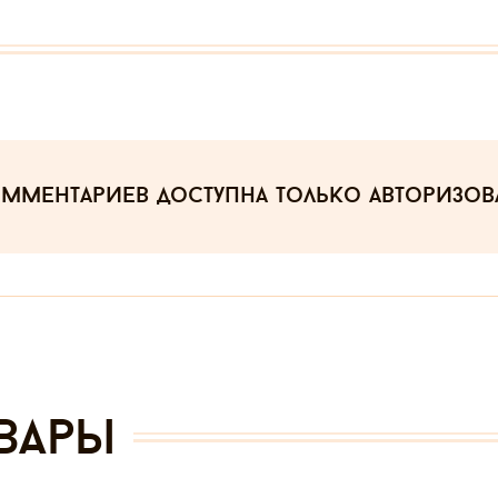
омментариев
доступна только авторизо
вары