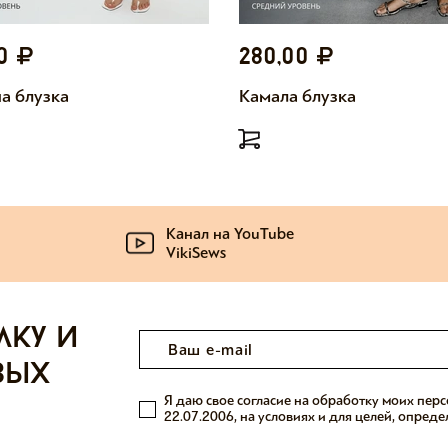
00
280,00
а блузка
Камала блузка
Канал на YouTube
VikiSews
лку и
вых
Я даю свое согласие на обработку моих пер
22.07.2006, на условиях и для целей, опред