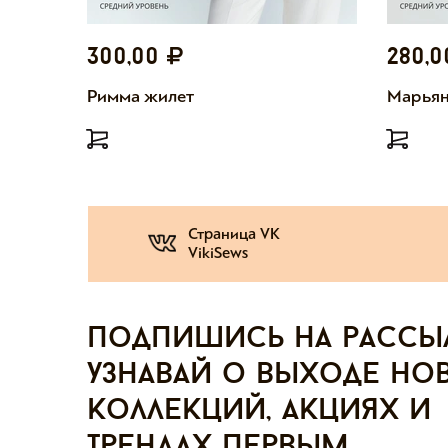
300,00
280,
Римма жилет
Марьян
Страница VK
VikiSews
Подпишись на рассы
узнавай о выходе но
коллекций, акциях и
трендах первым