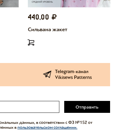
440,00
440,
Сильвана жакет
Милетт
Telegram-канал
Vikisews Patterns
Отправить
сональных данных, в соответствии с ФЗ №152 от
еленных в
пользовательском соглашении.