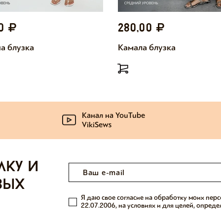
00
280,00
а блузка
Камала блузка
Канал на YouTube
VikiSews
лку и
вых
Я даю свое согласие на обработку моих пер
22.07.2006, на условиях и для целей, опред