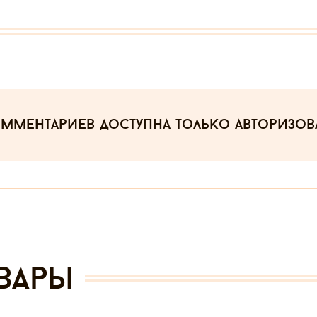
омментариев
доступна только авторизо
вары