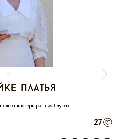
йке платья
снове сшила три разных блузки.
27