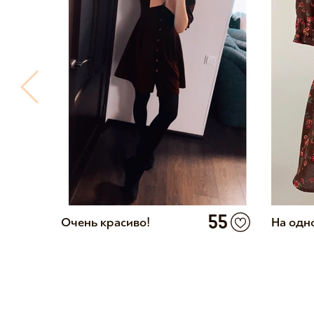
6
55
Очень красиво!
На одн