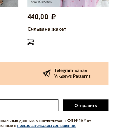
440,00
440,
Сильвана жакет
Милетт
Telegram-канал
Vikisews Patterns
Отправить
сональных данных, в соответствии с ФЗ №152 от
еленных в
пользовательском соглашении.