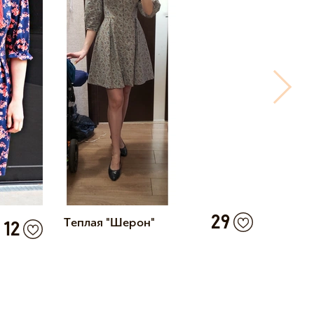
29
Теплая "Шерон"
Блузка
12
платья