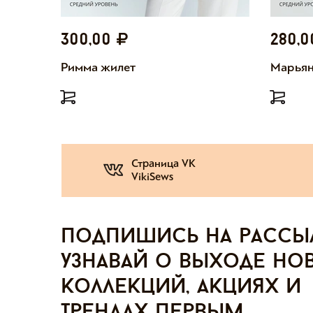
300,00
280,
Римма жилет
Марьян
Страница VK
VikiSews
Подпишись на рассы
узнавай о выходе но
коллекций, акциях и
трендах первым