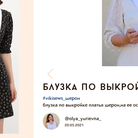
блузка по выкро
#vikisews_шерон
блузка по выкройке платья шерон,на ее о
@olya_yurievna_
20.05.2021