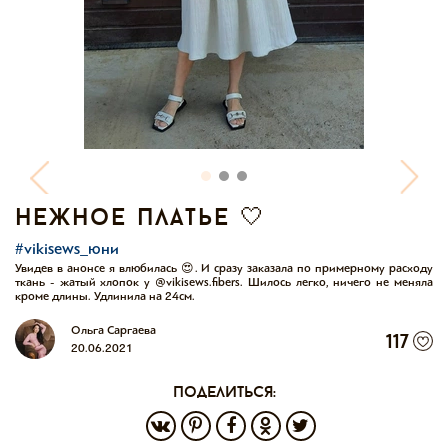
нежное платье 🤍
#vikisews_юни
Увидев в анонсе я влюбилась 😍. И сразу заказала по примерному расходу
ткань - жатый хлопок у @vikisews.fibers. Шилось легко, ничего не меняла
кроме длины. Удлинила на 24см.
Ольга Саргаева
117
20.06.2021
поделиться: