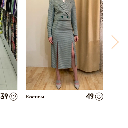
39
49
Костюм
Кропн