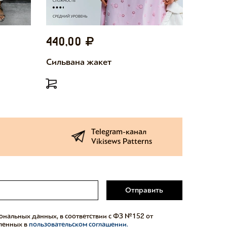
440,00
440,
Сильвана жакет
Милетт
Telegram-канал
Vikisews Patterns
Отправить
сональных данных, в соответствии с ФЗ №152 от
еленных в
пользовательском соглашении.