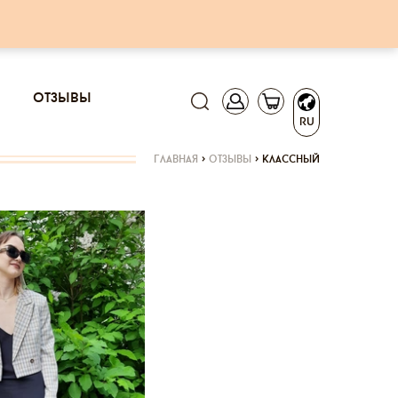
отзывы
RU
главная
>
отзывы
>
классный