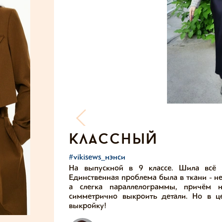
классный
#vikisews_нэнси
На выпускной в 9 классе. Шила всё ч
Единственная проблема была в ткани - н
а слегка параллелограммы, причём н
симметрично выкроить детали. Но в ц
выкройку!