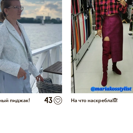
43
ый пиджак!
На что наскребла🙈