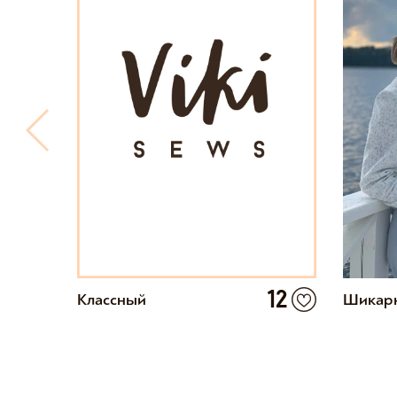
4
12
Классный
Шикарн