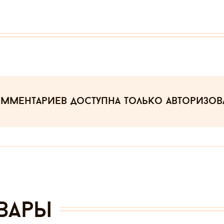
омментариев
доступна только авторизо
вары