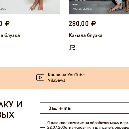
00
280,00
а блузка
Камала блузка
Канал на YouTube
VikiSews
лку и
вых
Я даю свое согласие на обработку моих пер
22.07.2006, на условиях и для целей, опред