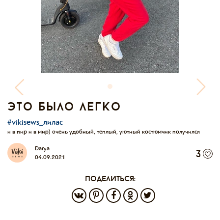
это было легко
#vikisews_лилас
и в пир и в мир) очень удобный, теплый, уютный костюмчик получился
Darya
3
04.09.2021
поделиться: