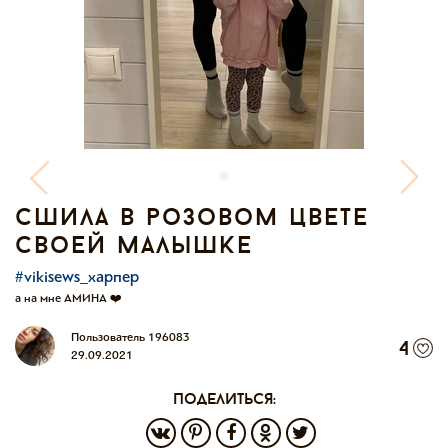
сшила в розовом цвете
своей малышке
#vikisews_харпер
а на мне АМИНА ❤️
Пользователь 196083
4
29.09.2021
поделиться: