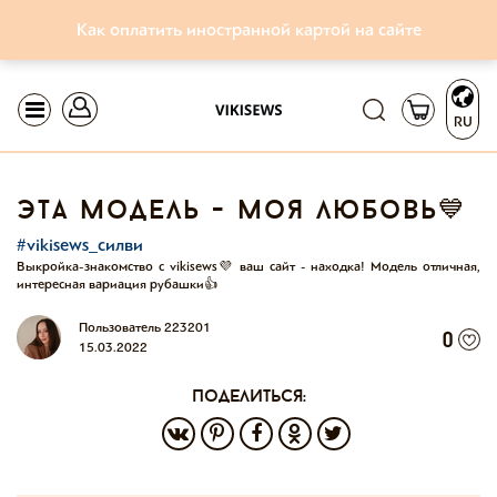
Как оплатить иностранной картой на сайте
RU
эта модель - моя любовь💙
#vikisews_силви
Выкройка-знакомство с vikisews💜 ваш сайт - находка! Модель отличная,
интересная вариация рубашки👍
Пользователь 223201
0
15.03.2022
поделиться: