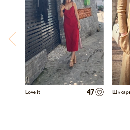
6
47
Love it
Шикар