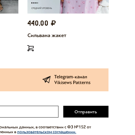
440,00
440,
Сильвана жакет
Милетт
Telegram-канал
Vikisews Patterns
Отправить
сональных данных, в соответствии с ФЗ №152 от
еленных в
пользовательском соглашении.