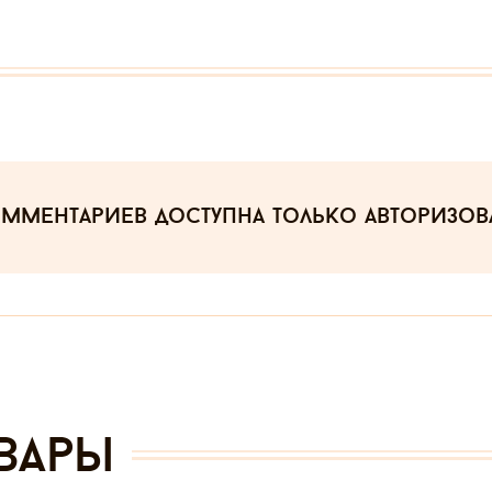
омментариев
доступна только авторизо
вары