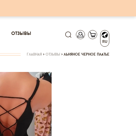
отзывы
RU
главная
>
отзывы
>
льняное черное платье