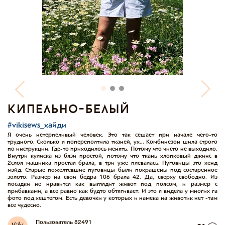
кипельно-белый
#vikisews_хайди
Я очень нетерпеливый человек. Это так сешает при начале чего-то
трудного. Сколько я попереполтила тканей, ух... Комбинезон шила строго
по инструкции. Где-то приходилось менять. Потому что чисто не выходило.
Внутри кулиска из бязи простой, потому что ткань хлопковый джинс в
2слоя машинка простая брала, в три уже плевалась. Пуговицы это хенд
мэйд. Старые пожелтевшие пуговицы были покрашены под состаренное
золото. Размер на свои бедра 106 брала 42. Да, сверху свободно. Из
посадки не нравится как выглядит живот под поясом, и размер с
прибавками, а все равно как будто обтягивает. И это я видела у многих га
фото под хештегом. Есть девочки у которых и намека на животик нет -там
все чудесно.
Пользователь 82491