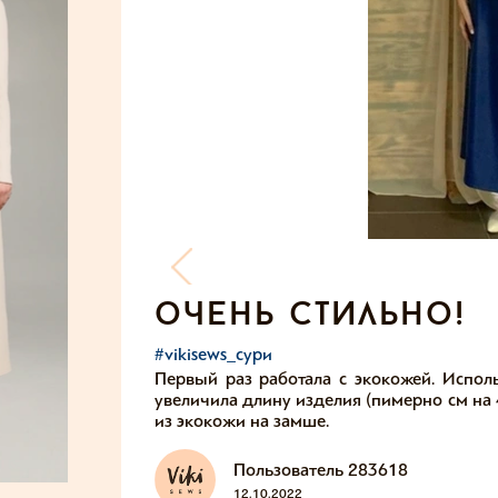
очень стильно!
#vikisews_сури
Первый раз работала с экокожей. Испол
увеличила длину изделия (пимерно см на 4
из экокожи на замше.
Пользователь 283618
12.10.2022