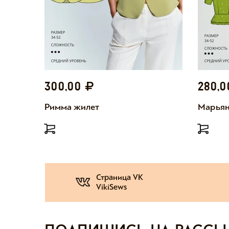
300,00
280,
Римма жилет
Марьян
Страница VK
VikiSews