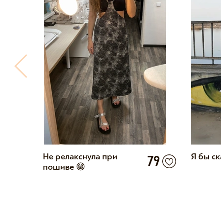
0
Не релакснула при
Я бы ск
79
пошиве 😁