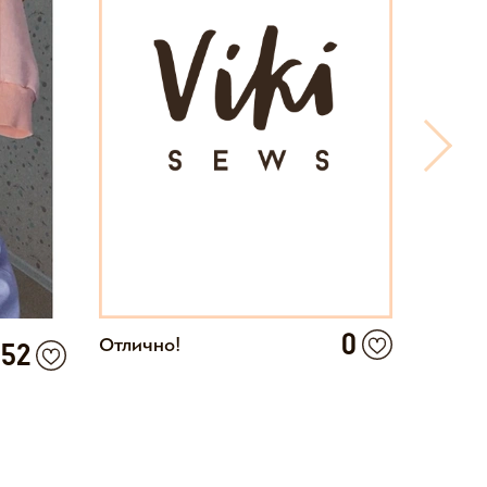
0
Отлично!
Сарафа
52