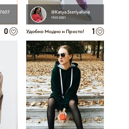
57607
@Katya.Sterlyahina
19.01.2021
0
1
Удобно Модно и Просто!