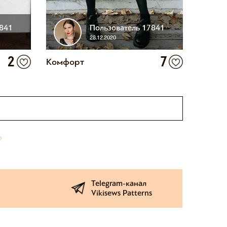
7841
Пользователь 17841
28.12.2020
2
7
Комфорт
Telegram-канал
Vikisews Patterns