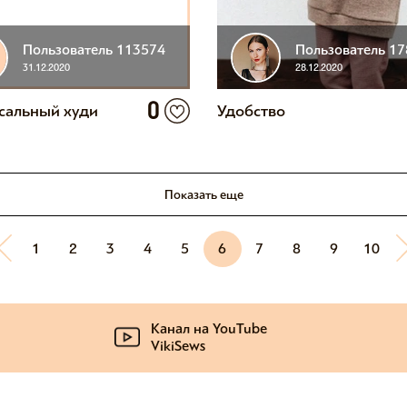
Пользователь 113574
Пользователь 1
31.12.2020
28.12.2020
0
сальный худи
Удобство
Показать еще
1
2
3
4
5
6
7
8
9
10
Канал на YouTube
VikiSews