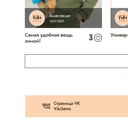
Анастасия
16.01.2021
Самая удобная вещь
Универ
3
зимой!
Страница VK
VikiSews