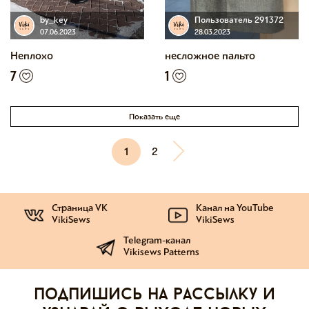
by_key
Пользователь 291372
07.06.2023
28.03.2023
Неплохо
несложное пальто
7
1
Показать еще
1
2
Страница VK
Канал на YouTube
VikiSews
VikiSews
Telegram-канал
Vikisews Patterns
Подпишись на рассылку и