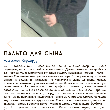
пальто для сына
#vikisews_бернард
Сын попросил сшить молодежное пальто, в стиле овер, тк ничего
подходящего не смог найти в магазинах. Давно смотрела выкройки с
данного сайта, и заглянула в мужской раздел. Порадовал хороший четкий
выбор. Сын полностью доверился моему выбору. Это первая покупка лекал
онлайн и отшив. Я нисколько не пожалела и даже удивлена. Лекала
идеальные, соответствуют размерной сетке. Из изменений - это длина, чуть
выше колена. Распечатывала в типографии и, конечно, жаль ненужной
распечатки длины (тем более основной и подкладки).. Сын очень торопил,
поэтому отказались от шлиц, нагрудного кармана, карманы на полочках
заменила на накладные квадратные. Также была просьба сделать большие
внутренние карманы с двух сторон. Сыну очень понравилось, носит, не
вылезая. Теперь просит в другой ткани и цвете, а также худи, футболки и
тд. Его друзья тоже заценили. Фото только одно, не дает