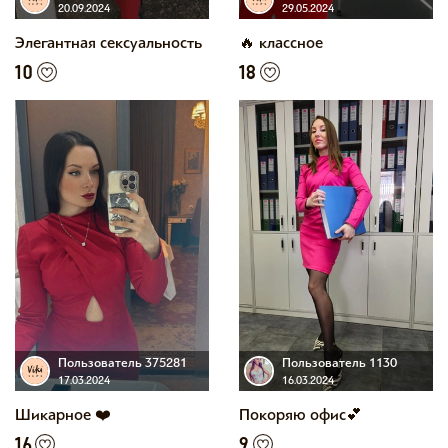
20.09.2024
29.05.2024
Элегантная сексуальность
🔥 классное
10
18
Пользователь 375281
Пользователь 1130
17.03.2024
16.03.2024
Шикарное ❤️
Покоряю офис💕
16
9