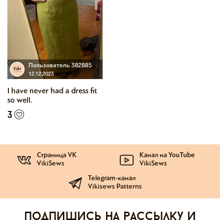
Пользователь 382885
12.12.2023
I have never had a dress fit
so well.
3
Страница VK
Канал на YouTube
VikiSews
VikiSews
Telegram-канал
Vikisews Patterns
Подпишись на рассылку и