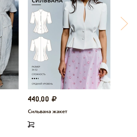
440,00
440,
Сильвана жакет
Милетт