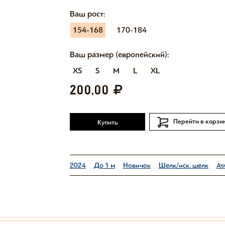
Ваш рост:
154-168
170-184
Ваш размер (европейский):
XS
S
M
L
XL
200,00
Перейти в корзи
Купить
2024
До 1 м
Новичок
Шелк/иск. шелк
Ат