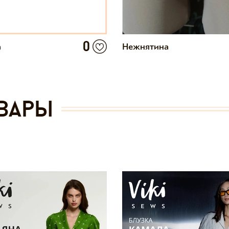
0
а
Нежнятина
вары