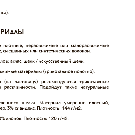
са).
ериалы
 плотные, нерастяжимые или малорастяжимые
, смешанных или синтетических волокон.
в: атлас, шелк / искусственный шелк.
яжимые материалы (трикотажное полотно).
а (на ластовицу) рекомендуются трикотажные
й растяжимости. Подойдут такие натуральные
венного шелка. Материал умеренно плотный,
р, 3% спандекс. Плотность: 144 г/м2.
% хлопок. Плотность: 120 г/м2.