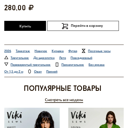
280,00
Перейти в корзину
Купить
2026
Трикотаж
Новичок
Кулирка
Футер
Песочные часы
Треугольник
До щиколотки
Лето
Повседневный
Перевернутый треугольник
Прямоугольник
Без рукава
От 1,5 до 2 м
Овал
Прямой
Популярные товары
Смотреть все модели