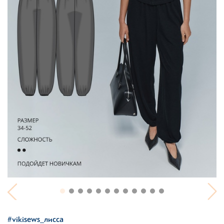
#vikisews_лисса