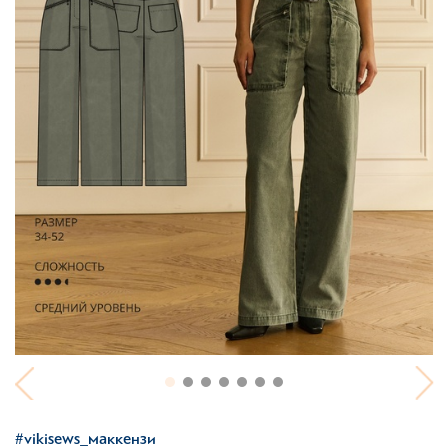
#vikisews_маккензи