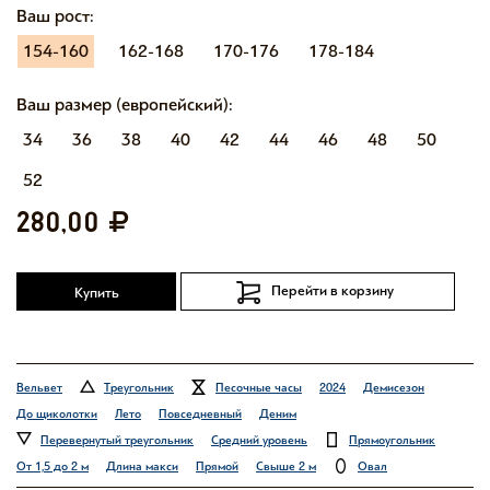
Ваш рост:
154-160
162-168
170-176
178-184
Ваш размер (европейский):
34
36
38
40
42
44
46
48
50
52
280,00
Перейти в корзину
Купить
Вельвет
Треугольник
Песочные часы
2024
Демисезон
До щиколотки
Лето
Повседневный
Деним
Перевернутый треугольник
Средний уровень
Прямоугольник
От 1,5 до 2 м
Длина макси
Прямой
Свыше 2 м
Овал