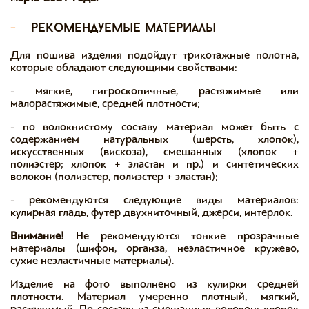
-
рекомендуемые материалы
Для пошива изделия подойдут трикотажные полотна,
которые обладают следующими свойствами:
- мягкие, гигроскопичные, растяжимые или
малорастяжимые, средней плотности;
- по волокнистому составу материал может быть с
содержанием натуральных (шерсть, хлопок),
искусственных (вискоза), смешанных (хлопок +
полиэстер; хлопок + эластан и пр.) и синтетических
волокон (полиэстер, полиэстер + эластан);
- рекомендуются следующие виды материалов:
кулирная гладь, футер двухниточный, джерси, интерлок.
Внимание!
Не рекомендуются тонкие прозрачные
материалы (шифон, органза, неэластичное кружево,
сухие неэластичные материалы).
Изделие на фото выполнено из кулирки средней
плотности. Материал умеренно плотный, мягкий,
растяжимый. По составу из смешанных волокон: хлопок