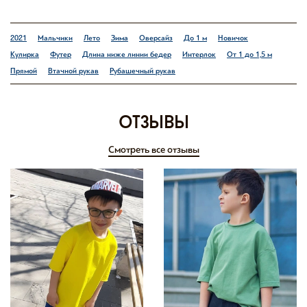
2021
Мальчики
Лето
Зима
Оверсайз
До 1 м
Новичок
Кулирка
Футер
Длина ниже линии бедер
Интерлок
От 1 до 1,5 м
Прямой
Втачной рукав
Рубашечный рукав
отзывы
Смотреть все отзывы