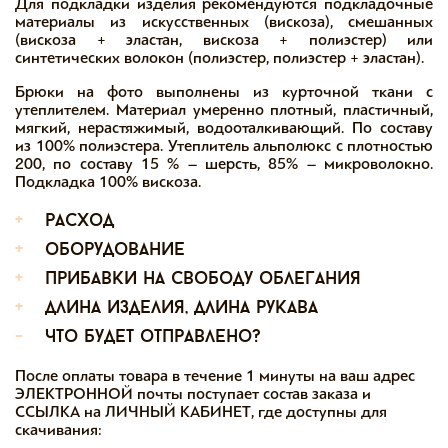
Для подкладки изделия рекомендуются подкладочные
материалы из искусственных (вискоза), смешанных
(вискоза + эластан, вискоза + полиэстер) или
синтетических волокон (полиэстер, полиэстер + эластан).
Брюки на фото выполнены из курточной ткани с
утеплителем. Материал умеренно плотный, пластичный,
мягкий, нерастяжимый, водооталкивающий. По составу
из 100% полиэстера. Утеплитель альполюкс с плотностью
200, по составу 15 % – шерсть, 85% – микроволокно.
Подкладка 100% вискоза.
+
расход
+
оборудование
+
прибавки на свободу облегания
+
длина изделия, длина рукава
-
что будет отправлено?
После оплаты товара в течение 1 минуты на ваш адрес
ЭЛЕКТРОННОЙ почты поступает состав заказа и
ССЫЛКА на ЛИЧНЫЙ КАБИНЕТ, где доступны для
скачивания: