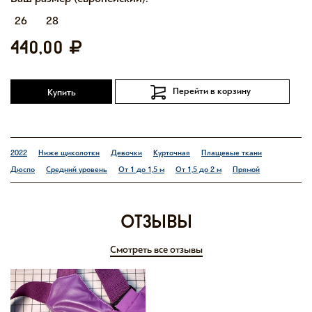
26
28
440,00
Перейти в корзину
Купить
2022
Ниже щиколотки
Девочки
Курточная
Плащевые ткани
Дюспо
Средний уровень
От 1 до 1,5 м
От 1,5 до 2 м
Прямой
отзывы
Смотреть все отзывы