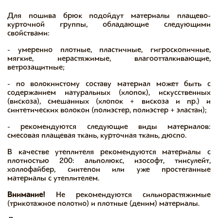
Для пошива брюк подойдут материалы плащево-
курточной группы, обладающие следующими
свойствами:
- умеренно плотные, пластичные, гигроскопичные,
мягкие, нерастяжимые, влагоотталкивающие,
ветрозащитные;
- по волокнистому составу материал может быть с
содержанием натуральных (хлопок), искусственных
(вискоза), смешанных (хлопок + вискоза и пр.) и
синтетических волокон (полиэстер, полиэстер + эластан);
- рекомендуются следующие виды материалов:
смесовая плащевая ткань, курточная ткань, дюспо.
В качестве утеплителя рекомендуются материалы с
плотностью 200: альполюкс, изософт, тинсулейт,
холлофайбер, синтепон или уже простеганные
материалы с утеплителем.
Внимание!
Не рекомендуются сильнорастяжимые
(трикотажное полотно) и плотные (деним) материалы.